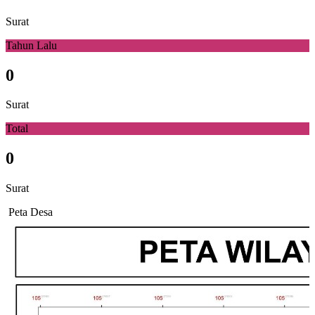
Surat
Tahun Lalu
0
Surat
Total
0
Surat
Peta Desa