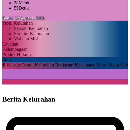
28
Menit
54
Detik
Senin, 17 Agustus 2026
Profil Kelurahan
Sejarah Kelurahan
Struktur Kelurahan
Visi dan Misi
Layanan
Kelembagaan
Produk Hukum
Info
e Resmi Kelurahan Banjarsari Kecamatan Metro Utara Kabupaten Met
Berita Kelurahan