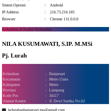
Sistem Operasi
:
Android
IP Address
:
216.73.216.185
Browser
:
Chrome 131.0.0.0
Kehadiran di Kantor Kelurahan
NILA KUSUMAWATI, S.IP. M.MSi
Pj. Lurah
Kelurahan
:
Banjarsari
Kecamatan
:
Metro Utara
Kabupaten
:
Metro
Provinsi
:
Lampung
Kode Pos
:
34117
Alamat Kantor
:
Jl. Dewi Sartika No.02
kelurahanbanjarsari.mu@gmail.com