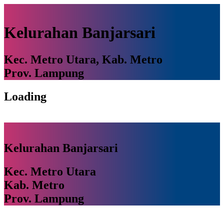
Kelurahan Banjarsari
Kec. Metro Utara, Kab. Metro
Prov. Lampung
Loading
Kelurahan Banjarsari
Kec. Metro Utara
Kab. Metro
Prov. Lampung