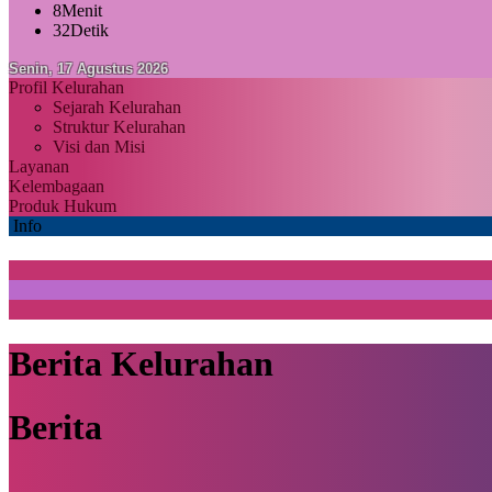
8
Menit
30
Detik
Senin, 17 Agustus 2026
Profil Kelurahan
Sejarah Kelurahan
Struktur Kelurahan
Visi dan Misi
Layanan
Kelembagaan
Produk Hukum
Info
Berita Kelurahan
Berita