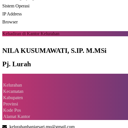
Sistem Operasi
IP Address
Browser
Kehadiran di Kantor Kelurahan
NILA KUSUMAWATI, S.IP. M.MSi
Pj. Lurah
Kelurahan
Kecamatan
Kabupaten
Provinsi
Kode Pos
Alamat Kantor
kelurahanbanjarsari.mu@gmail.com