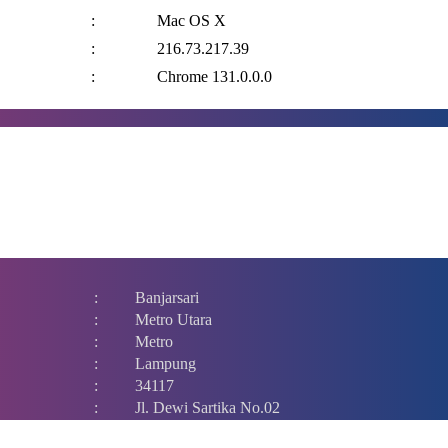
:
Mac OS X
:
216.73.217.39
:
Chrome 131.0.0.0
:
Banjarsari
:
Metro Utara
:
Metro
:
Lampung
:
34117
:
Jl. Dewi Sartika No.02